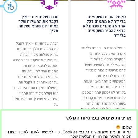
טיפול הסרת משקפיים
חברת שליחויות – איך
בלייזר לא מתאים לכל
לקבל את המשלוח שלך
אחד 5 המקרים שבהם לא
באותו יום שהיא נשלחה
כדאי להסיר משקפיים
אליך
בלייזר
חברת שליחויות – איך לקבל
טיפול הסרת משקפיים בלייזר
את המשלוח שלך באותו יום
אינו מתאים לכל אחד. 5
שהיא נשלחה אליך חברות
המקרים בהם אין להסיר
שליחויות מספקות דרך מהירה
משקפי לייזר: לאנשים שיש
ואמינה להעביר סחורות
להם מרשמים גבוהים מאוד
ממקום אחד למשנהו. עם
וצריכים להרכיב את
שירותי המשלוח לאותו יום
המשקפיים יותר מ-12 שעות
שלהם, אתה יכול לקבל את
ביום ייתכן שניתוח עיניים
המשלוח שלך באותו היום שבו
בלייזר לא יספק פתרון מספק
הוא נשלח אליך. זהו פתרון
לאנשים שעברו ניתוח קטרקט
מצוין למי שצריך את הפריטים
בשנה האחרונה ניתוח לייזר
שלו
בעיניים עלול לגרום לסיבוכים
בראייתם
מדיניות שימוש בפרטיות הגולש
קרא עוד »
קרא עוד »
שלום!
באתר זה אנו משתמשים בקבצי Cookies, כדי לאפשר לאתר לעבוד בצורה
תקינה ולשפר את חוויית הגלישה שלך.