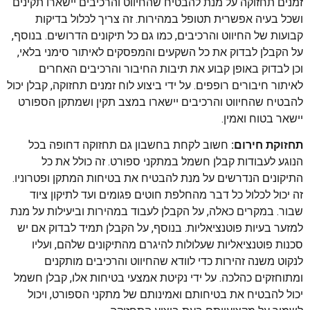
זמנים תחזוקה על מנת להבטיח שהחיווט והרכיבים יישארו תקינים
ושכל בעיה אפשרית תטופל במהירות. זה צריך לכלול בדיקות
קבועות של החיווט והרכיבים, כמו גם כל תיקונים הדרושים. בנוסף,
על הקבלן לבדוק את כל השקעים והמפסקים לאיתור סימני בלאי,
וכן לבדוק באופן קבוע את תיבות החיבור והרכיבים האחרים
לאיתור חיבורים רופפים. על ידי ביצוע לוח זמנים תחזוקה, קבלן יכול
להבטיח שהחיווט והרכיבים יישארו במצב תקין ושמתקן הספורט
יישאר בטוח ואמין.
תחזוקת חירום:
חשוב לקחת בחשבון גם תחזוקה דחופה בכל
הנוגע לעבודות קבלן חשמל במתקני ספורט. זה כולל את כל
התיקונים הנדרשים על מנת להבטיח את בטיחות המתקן ופטרוניו.
זה יכול לכלול כל דבר מהחלפת חוטים פגומים ועד לתיקון ציוד
שבור. במקרים כאלה, על הקבלן לעבוד במהירות וביעילות על מנת
למזער בעיות פוטנציאליות. בנוסף, על הקבלן תמיד לבדוק אם יש
סכנות פוטנציאליות שעלולות להיגרם מהתיקונים שלהם, ועליו
לנקוט משנה זהירות כדי לוודא שהחיווט והרכיבים מותקנים
ומתוחזקים כהלכה. על ידי נקיטת אמצעי בטיחות אלו, קבלן חשמל
יכול להבטיח את בטיחותם ואמינותם של מתקני הספורט, ויכול