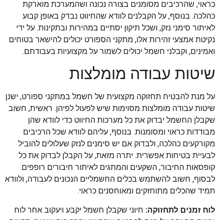
כראוי, שהרכיבים מסומנים בצורה נכונה ושהמערכת מוארקת
כהלכה. בנוסף, על הקבלנים לוודא שהחיווט נבדק באופן קבוע
לאיתור סימני נזק, ושכל תיקון יסתיים במהירות ובתקינות. על ידי
נקיטת אמצעי זהירות אלו, מתקני הספורט יכולים להישאר בטוחים
ואמינים, וקבלני חשמל יכולים לשמור על מקצועיות בעבודתם.
שיטות עבודה מומלצות
על מנת להבטיח תחזוקה מקצועית של חשמל במתקני ספורט, ישנן
שיטות עבודה מומלצות מסוימות שיש לפעול לפיהן. ראשית, חשוב
שקבלן החשמל יבדוק את כל מערכות החיווט כדי לוודא שהן
מבודדות כראוי ומסומנות. בנוסף, עליהם לוודא שכל הרכיבים
מקורקעים כהלכה, ולבדוק אם יש סימנים לנזק שעלולים להוביל
לבעיית בטיחות אפשרית. יתרה מזאת, על הקבלן לבדוק את כל
קופסאות החיבור, השקעים והמתגים לאיתור חיבורים רופפים.
לבסוף, חשוב להשתמש בכלים החשמליים הנכונים לעבודה, ולוודא
תמיד שהכלים מתוחזקים ומאוחסנים כראוי.
לוח זמנים לתחזוקה:
חיוני שקבלן חשמל יקבע ויעקוב אחר לוח