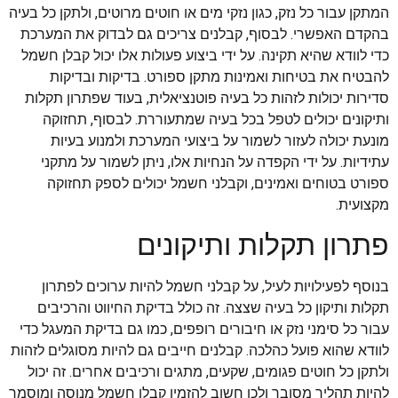
המתקן עבור כל נזק, כגון נזקי מים או חוטים מרוטים, ולתקן כל בעיה
בהקדם האפשרי. לבסוף, קבלנים צריכים גם לבדוק את המערכת
כדי לוודא שהיא תקינה. על ידי ביצוע פעולות אלו יכול קבלן חשמל
להבטיח את בטיחות ואמינות מתקן ספורט. בדיקות ובדיקות
סדירות יכולות לזהות כל בעיה פוטנציאלית, בעוד שפתרון תקלות
ותיקונים יכולים לטפל בכל בעיה שמתעוררת. לבסוף, תחזוקה
מונעת יכולה לעזור לשמור על ביצועי המערכת ולמנוע בעיות
עתידיות. על ידי הקפדה על הנחיות אלו, ניתן לשמור על מתקני
ספורט בטוחים ואמינים, וקבלני חשמל יכולים לספק תחזוקה
מקצועית.
פתרון תקלות ותיקונים
בנוסף לפעילויות לעיל, על קבלני חשמל להיות ערוכים לפתרון
תקלות ותיקון כל בעיה שצצה. זה כולל בדיקת החיווט והרכיבים
עבור כל סימני נזק או חיבורים רופפים, כמו גם בדיקת המעגל כדי
לוודא שהוא פועל כהלכה. קבלנים חייבים גם להיות מסוגלים לזהות
ולתקן כל חוטים פגומים, שקעים, מתגים ורכיבים אחרים. זה יכול
להיות תהליך מסובך ולכן חשוב להזמין קבלן חשמל מנוסה ומוסמך